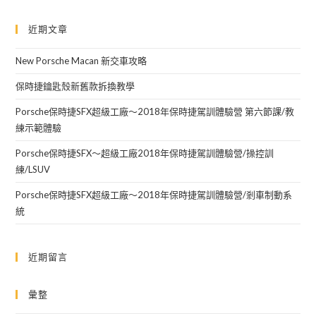
to
近期文章
clo
the
New Porsche Macan 新交車攻略
sea
pan
保時捷鑰匙殼新舊款拆換教學
Porsche保時捷SFX超級工廠～2018年保時捷駕訓體驗營 第六節課/教
練示範體驗
Porsche保時捷SFX～超級工廠2018年保時捷駕訓體驗營/操控訓
練/LSUV
Porsche保時捷SFX超級工廠～2018年保時捷駕訓體驗營/剎車制動系
統
近期留言
彙整