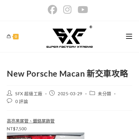
Skip
to
content
0
New Porsche Macan 新交車攻略
Post
Post
Post
SFX 超級工廠
2025-03-29
未分類
author:
published:
category:
Post
0 評論
comments:
高亮黑尾管、鍍鉻尾飾管
NT$7,500