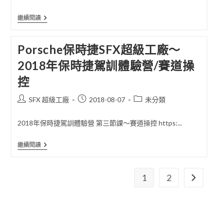
駕
訓
Porsche
繼續閱讀
體
保
驗
時
營/
捷
Porsche保時捷SFX超級工廠～
操
SFX
控
超
訓
2018年保時捷駕訓體驗營/賽道操
級
練/LSUV
工
控
廠
～
2018
Post
Post
Post
SFX 超級工廠
2018-08-07
未分類
年
author:
published:
category:
保
時
2018年保時捷駕訓體驗營 第三節課～賽道操控 https:...
捷
駕
訓
Porsche
繼續閱讀
體
保
驗
時
營/
捷
剎
SFX
1
2
Go to th
車
超
制
級
動
工
系
廠
統
～