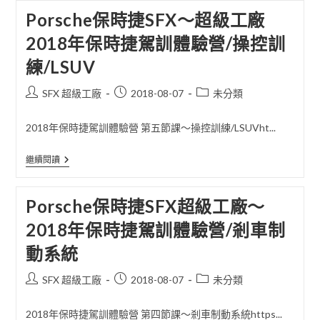
捷
Porsche保時捷SFX～超級工廠
SFX
超
2018年保時捷駕訓體驗營/操控訓
級
工
練/LSUV
廠
～
2018
Post
Post
Post
SFX 超級工廠
2018-08-07
未分類
年
author:
published:
category:
保
時
2018年保時捷駕訓體驗營 第五節課～操控訓練/LSUVht...
捷
駕
訓
Porsche
繼續閱讀
體
保
驗
時
營
捷
Porsche保時捷SFX超級工廠～
第
SFX
六
～
節
2018年保時捷駕訓體驗營/剎車制
超
課/
級
教
動系統
工
練
廠
示
2018
Post
Post
Post
SFX 超級工廠
2018-08-07
未分類
範
年
體
author:
published:
category:
保
驗
時
2018年保時捷駕訓體驗營 第四節課～剎車制動系統https...
捷