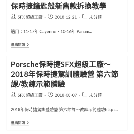
新
保時捷鑰匙殼新舊款拆換教學
交
車
攻
Post
Post
Post
SFX 超級工廠
2018-12-21
未分類
略
author:
published:
category:
適用：11-17年 Cayenne、10-16年 Panam...
保
繼續閱讀
時
捷
鑰
Porsche保時捷SFX超級工廠～
匙
殼
2018年保時捷駕訓體驗營 第六節
新
舊
課/教練示範體驗
款
拆
換
Post
Post
Post
SFX 超級工廠
2018-08-07
未分類
教
author:
published:
category:
學
2018年保時捷駕訓體驗營 第六節課～教練示範體驗https...
Porsche
繼續閱讀
保
時