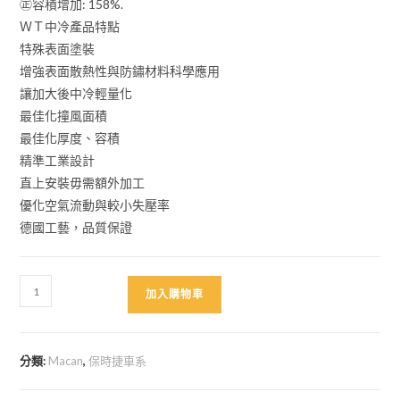
㊣容積增加: 158%.
ＷＴ中冷產品特點
特殊表面塗裝
增強表面散熱性與防鏽材料科學應用
讓加大後中冷輕量化
最佳化撞風面積
最佳化厚度、容積
精準工業設計
直上安裝毋需額外加工
優化空氣流動與較小失壓率
德國工藝，品質保證
WT
加入購物車
Intercooler
2.0(中
冷
分類:
Macan
,
保時捷車系
器）
Macan