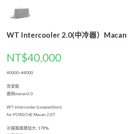
WT Intercooler 2.0(中冷器）Macan
NT$
40,000
40000~44000
含安裝
適用macan2.0
WT-intercooler (competition)
for PORSCHE Macan 2.0T
㊣撞風面積加大: 178%.