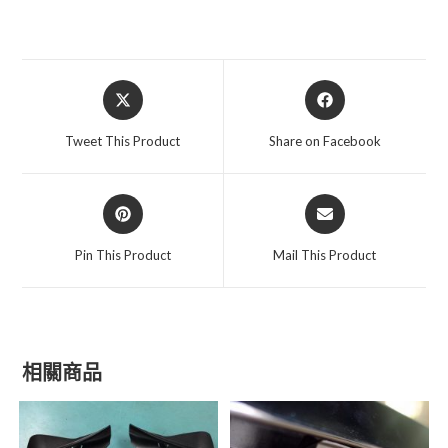
數
量
Opens
Opens
in
in
a
a
Tweet This Product
Share on Facebook
new
new
window
window
Opens
Opens
in
in
a
a
Pin This Product
Mail This Product
new
new
window
window
相關商品