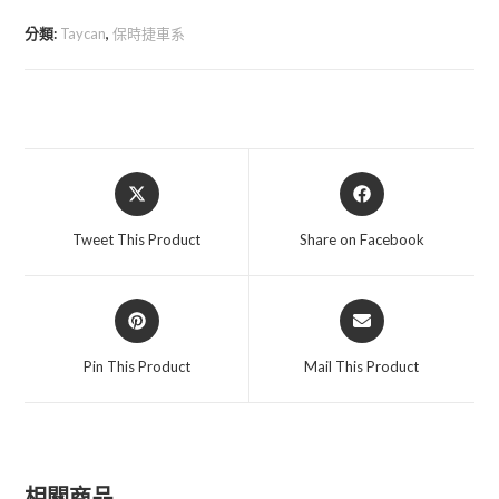
分類:
Taycan
,
保時捷車系
Opens
Opens
in
in
a
a
Tweet This Product
Share on Facebook
new
new
window
window
Opens
Opens
in
in
a
a
Pin This Product
Mail This Product
new
new
window
window
相關商品