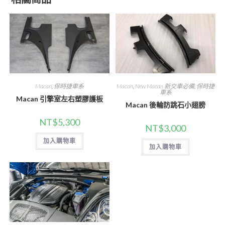
Macan
,
保時捷車系
Macan
,
New Macan 新交車必備
,
保時捷
車系
Macan 引擎室左右塑膠護板
Macan 後輪防跳石小翅膀
NT$
5,300
NT$
3,000
加入購物車
加入購物車