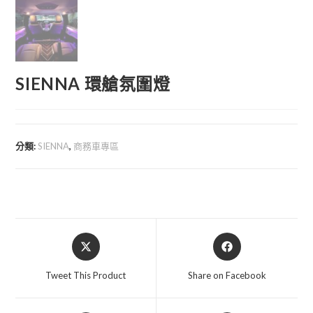
SIENNA 環艙氛圍燈
分類:
SIENNA
,
商務車專區
Opens
Opens
in
in
a
a
Tweet This Product
Share on Facebook
new
new
window
window