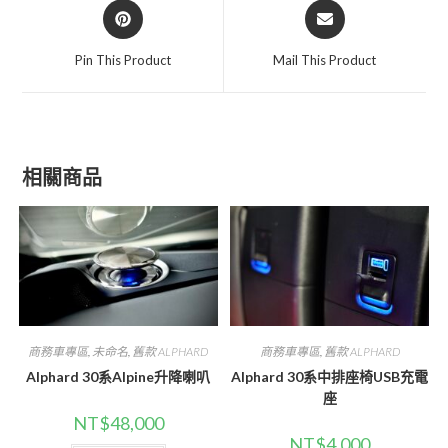
Opens
Opens
in
in
a
a
Pin This Product
Mail This Product
new
new
window
window
相關商品
商務車專區
,
未命名
,
舊款 ALPHARD
商務車專區
,
舊款 ALPHARD
Alphard 30系Alpine升降喇叭
Alphard 30系中排座椅USB充電
座
NT$
48,000
NT$
4,000