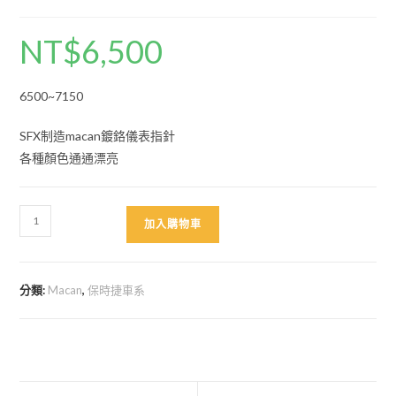
NT$
6,500
6500~7150
SFX制造macan鍍鉻儀表指針
各種顏色通通漂亮
Macan
加入購物車
鍍
鉻
儀
分類:
Macan
,
保時捷車系
表
指
針
SFX
製