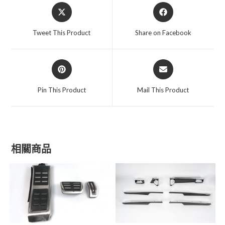
Opens
Opens
造
in
in
數
a
a
Tweet This Product
Share on Facebook
量
new
new
window
window
Opens
Opens
in
in
a
a
Pin This Product
Mail This Product
new
new
window
window
相關商品