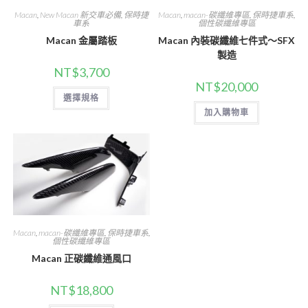
Macan
,
New Macan 新交車必備
,
保時捷
Macan
,
macan-碳纖維專區
,
保時捷車系
,
車系
個性碳纖維專區
Macan 金屬踏板
Macan 內裝碳纖維七件式～SFX
製造
NT$
3,700
NT$
20,000
此
選擇規格
產
品
加入購物車
有
多
種
款
式。
可
在
產
品
頁
面
選
Macan
,
macan-碳纖維專區
,
保時捷車系
,
擇
個性碳纖維專區
選
項
Macan 正碳纖維通風口
NT$
18,800