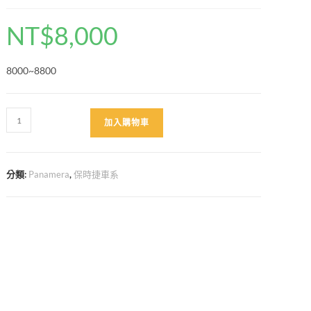
NT$
8,000
8000~8800
Paramera
加入購物車
971
高
亮
分類:
Panamera
,
保時捷車系
黑
尾
飾
管
數
量