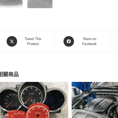
Opens
Opens
Tweet This
Share on
Product
Facebook
in
in
a
a
new
new
window
window
相關商品