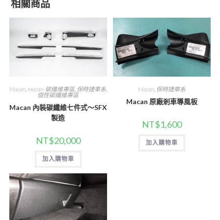
相關商品
Macan
,
macan-碳纖維專區
,
保時捷車系
,
Macan
,
保時捷車系
個性碳纖維專區
Macan 原廠剎車導風板
Macan 內裝碳纖維七件式～SFX
製造
NT$
1,600
NT$
20,000
加入購物車
加入購物車