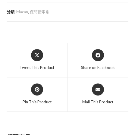
艾
巴
分類:
Macan
,
保時捷車系
短
彈
簧
數
量
Opens
Opens
in
in
a
a
Tweet This Product
Share on Facebook
new
new
window
window
Opens
Opens
in
in
a
a
Pin This Product
Mail This Product
new
new
window
window