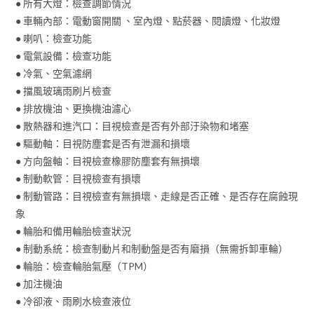
● 所有大燈：檢查調節情況
● 車輛內部：電動窗開關 、室內燈、點菸器、閱讀燈、化妝燈
● 喇叭：檢查功能
● 電氣設備：檢查功能
● 冷氣、空氣濾網
● 擋風玻璃雨刷片檢查
● 排放機油、更換機油濾心
● 散熱器和進汽口：目視檢查是否有外部汙染物和堵塞
● 驅動軸：目視防塵套是否有泄漏和損壞
● 方向盤軸：目視檢查橡膠防塵套有無損壞
● 制動軟管：目視檢查有損壞
● 制動管路：目視檢查有無損壞、走線是否正確、是否存在腐蝕現
象
● 輪胎和備用輪胎檢查狀況
● 制動系統：檢查制動片和制動盤是否有磨損（無需拆卸車輪）
● 輪胎：檢查輪胎氣壓（TPM）
● 加注機油
● 冷卻液、雨刷水檢查液位