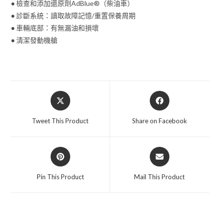
● 檢查和添加還原劑AdBlue®（柴油車）
● 診斷系統：讀取故障記憶/重置保養周期
● 車輛底部：有無漏油和損壞
● 清潔發動機艙
Opens
Opens
in
in
a
a
Tweet This Product
Share on Facebook
new
new
window
window
Opens
Opens
in
in
a
a
Pin This Product
Mail This Product
new
new
window
window