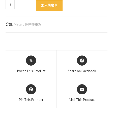
Macan
加入購物車
原
廠
變
分類:
Macan
,
保時捷車系
換
車
道
輔
助
Opens
Opens
系
in
in
統
a
a
Tweet This Product
Share on Facebook
數
new
new
量
window
window
Opens
Opens
in
in
a
a
Pin This Product
Mail This Product
new
new
window
window