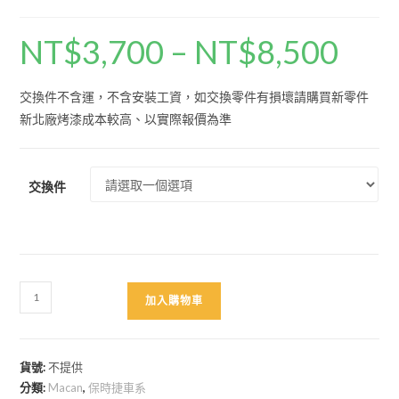
NT$
3,700
–
NT$
8,500
價
格
範
圍：
NT$3,700
交換件不含運，不含安裝工資，如交換零件有損壞請購買新零件
到
NT$8,500
新北廠烤漆成本較高、以實際報價為準
交換件
Macan
加入購物車
高
品
質
貨號:
不提供
烤
分類:
Macan
,
保時捷車系