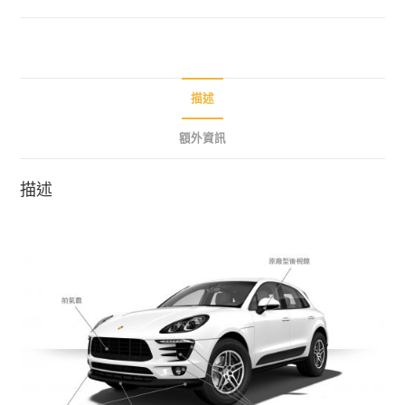
漆
交
換
件
數
描述
量
額外資訊
描述