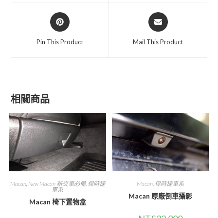
window
window
Opens
Opens
in
in
a
a
Pin This Product
Mail This Product
new
new
window
window
相關商品
Macan
,
New Macan 新交車必備
,
保時捷
Macan
,
保時捷車系
車系
Macan 原廠倒車攝影
Macan 椅下置物盒