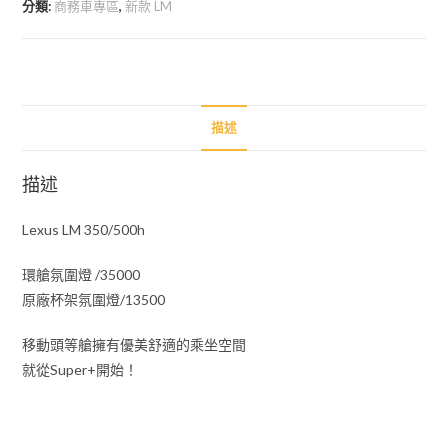
分類:
商務車專區
,
新款 LM
氛
圍
燈
數
量
描述
描述
Lexus LM 350/500h
環艙氛圍燈 /35000
原廠杯架氛圍燈/13500
移動頭等艙擁有優美舒適的乘坐空間
就從Super+開始！