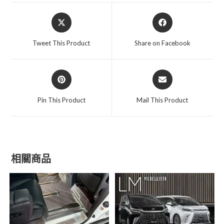
Opens
Opens
in
in
a
a
Tweet This Product
Share on Facebook
new
new
window
window
Opens
Opens
in
in
a
a
Pin This Product
Mail This Product
new
new
window
window
相關商品