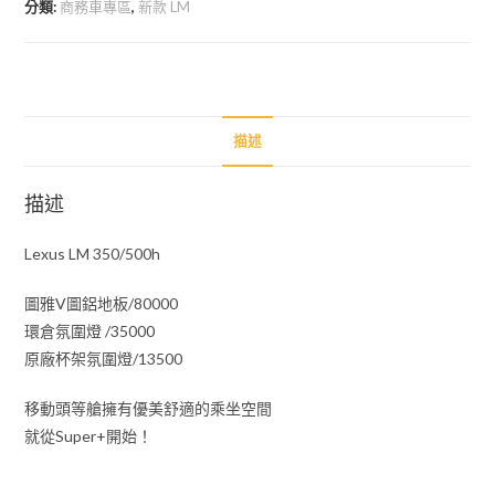
分類:
商務車專區
,
新款 LM
升
級
項
目
數
描述
量
描述
Lexus LM 350/500h
圖雅V圖鋁地板/80000
環倉氛圍燈 /35000
原廠杯架氛圍燈/13500
移動頭等艙擁有優美舒適的乘坐空間
就從Super+開始！