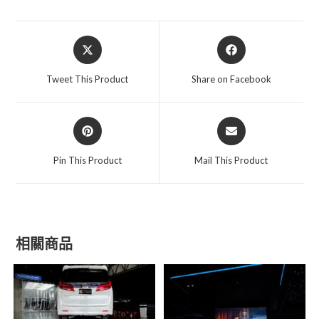
Opens
Opens
in
in
a
a
Tweet This Product
Share on Facebook
new
new
window
window
Opens
Opens
in
in
a
a
Pin This Product
Mail This Product
new
new
window
window
相關商品