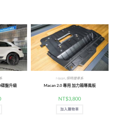
window
window
系
Macan
,
保時捷車系
370碟盤升級
Macan 2.0 專用 加力箱導風板
0
NT$
3,800
加入購物車