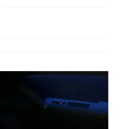
氛
圍
燈
數
量