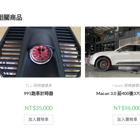
window
window
相關商品
911
,
保時捷車系
Macan
,
保時捷車
991跑車計時器
Macan 3.0 前400後
NT$
35,000
NT$
96,00
加入購物車
加入購物車