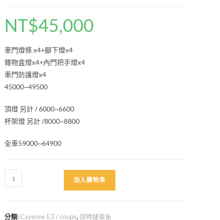
NT$
45,000
車門燈條 x4+腳下燈x4
雜物盒燈x4+內門把手燈x4
車門防護燈x4
45000~49500
頂燈 另計 / 6000~6600
杯架燈 另計 /8000~8800
全車59000~64900
Cayenne
加入購物車
E3/Coupe
原
廠
分類:
Cayenne E3 / coupe
,
保時捷車系