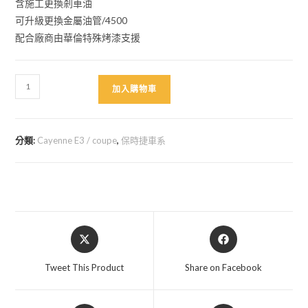
含施工更換剎車油
可升級更換金屬油管/4500
配合廠商由華倫特殊烤漆支援
Cayenne
加入購物車
E3
3.0
卡
分類:
Cayenne E3 / coupe
,
保時捷車系
鉗
烤
漆
交
換
Opens
Opens
件
in
in
數
a
a
Tweet This Product
Share on Facebook
量
new
new
window
window