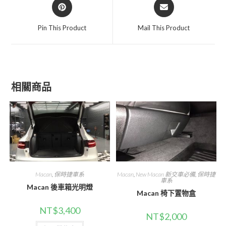
Opens
Opens
in
in
a
a
Pin This Product
Mail This Product
new
new
window
window
相關商品
Macan
,
保時捷車系
Macan
,
New Macan 新交車必備
,
保時捷
車系
Macan 後車箱光明燈
Macan 椅下置物盒
NT$
3,400
NT$
2,000