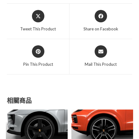
Opens
Opens
in
in
a
a
Tweet This Product
Share on Facebook
new
new
window
window
Opens
Opens
in
in
a
a
Pin This Product
Mail This Product
new
new
window
window
相關商品