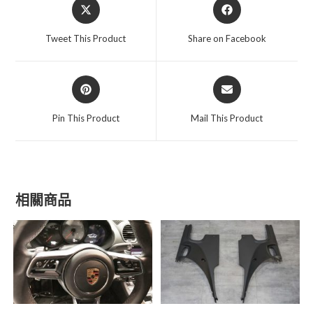
Opens
Opens
in
in
a
a
Tweet This Product
Share on Facebook
new
new
window
window
Opens
Opens
in
in
a
a
Pin This Product
Mail This Product
new
new
window
window
相關商品