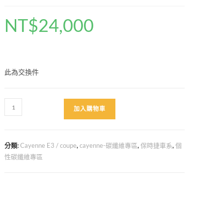
NT$
24,000
此為交換件
Cayenne
加入購物車
E3
碳
纖
分類:
Cayenne E3 / coupe
,
cayenne-碳纖維專區
,
保時捷車系
,
個
維
性碳纖維專區
七
件
式
數
量