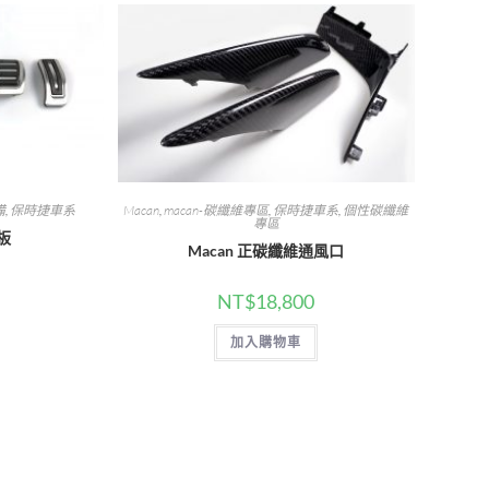
備
,
保時捷車系
Macan
,
macan-碳纖維專區
,
保時捷車系
,
個性碳纖維
專區
板
Macan 正碳纖維通風口
NT$
18,800
此
產
加入購物車
品
有
多
種
款
式。
可
在
產
品