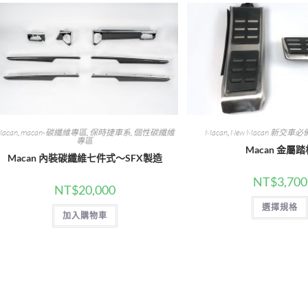
acan
,
macan-碳纖維專區
,
保時捷車系
,
個性碳纖維
Macan
,
New Macan 新交車必
專區
Macan 金屬踏
Macan 內裝碳纖維七件式～SFX製造
NT$
3,700
NT$
20,000
選擇規格
加入購物車