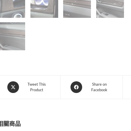
Opens
Opens
Tweet This
Share on
Product
Facebook
in
in
a
a
new
new
window
window
相關商品