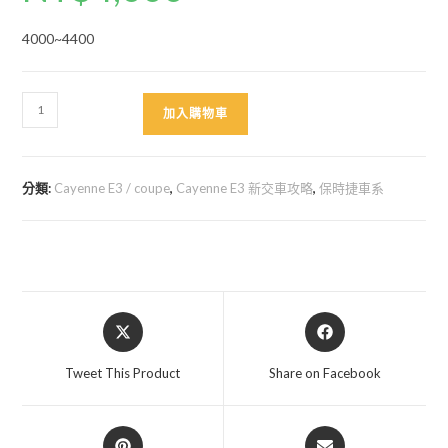
4000~4400
Cayenne
加入購物車
E3
後
車
分類:
Cayenne E3 / coupe
,
Cayenne E3 新交車攻略
,
保時捷車系
廂
置
物
盒
數
Opens
Opens
量
in
in
a
a
Tweet This Product
Share on Facebook
new
new
window
window
Opens
Opens