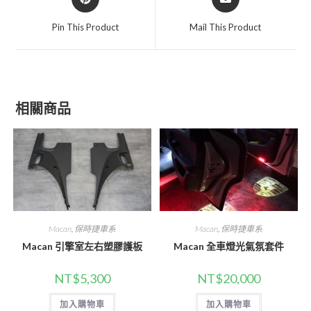
in
in
a
a
Pin This Product
Mail This Product
new
new
window
window
相關商品
Macan
,
保時捷車系
Macan
,
保時捷車系
Macan 引擎室左右塑膠護板
Macan 全車燈光氣氛套件
NT$
5,300
NT$
20,000
加入購物車
加入購物車