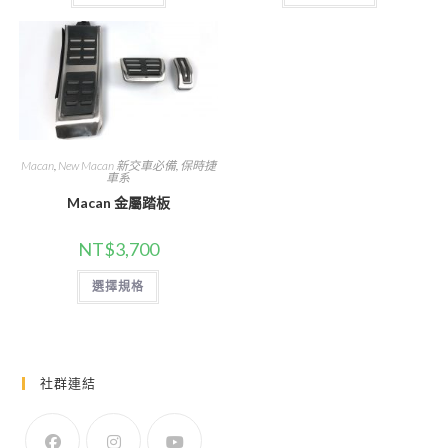
Macan
,
New Macan 新交車必備
,
保時捷
車系
Macan 金屬踏板
NT$
3,700
此
選擇規格
產
品
有
多
種
款
式。
社群連結
可
在
產
品
頁