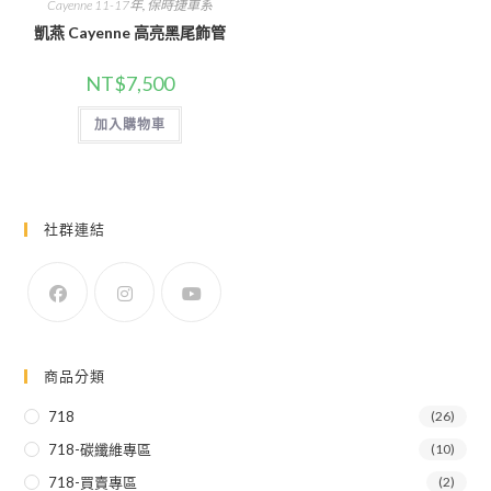
Cayenne 11-17年
,
保時捷車系
項
凱燕 Cayenne 高亮黑尾飾管
NT$
7,500
加入購物車
社群連結
商品分類
718
(26)
718-碳纖維專區
(10)
718-買賣專區
(2)