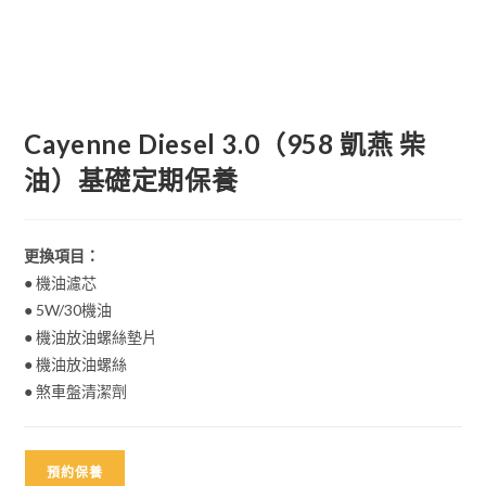
Cayenne Diesel 3.0（958 凱燕 柴
油）基礎定期保養
更換項目：
● 機油濾芯
● 5W/30機油
● 機油放油螺絲墊片
● 機油放油螺絲
● 煞車盤清潔劑
預約保養