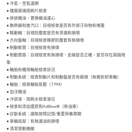
● 冷氣、空氣濾網
● 擋風玻璃雨刷片檢查
● 排放機油、更換機油濾心
● 散熱器和進汽口：目視檢查是否有外部汙染物和堵塞
● 驅動軸：目視防塵套是否有泄漏和損壞
● 方向盤軸：目視檢查橡膠防塵套有無損壞
● 制動軟管：目視檢查有損壞
● 制動管路：目視檢查有無損壞、走線是否正確、是否存在腐蝕現
象
● 輪胎和備用輪胎檢查狀況
● 制動系統：檢查制動片和制動盤是否有磨損（無需拆卸車輪）
● 輪胎：檢查輪胎氣壓（TPM）
● 加注機油
● 冷卻液、雨刷水檢查液位
● 檢查和添加還原劑AdBlue®（柴油車）
● 診斷系統：讀取故障記憶/重置保養周期
● 車輛底部：有無漏油和損壞
● 清潔發動機艙