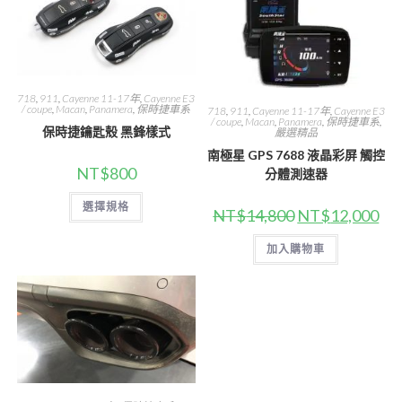
718
,
911
,
Cayenne 11-17年
,
Cayenne E3
/ coupe
,
Macan
,
Panamera
,
保時捷車系
718
,
911
,
Cayenne 11-17年
,
Cayenne E3
/ coupe
,
Macan
,
Panamera
,
保時捷車系
,
保時捷鑰匙殼 黑鋒樣式
嚴選精品
南極星 GPS 7688 液晶彩屏 觸控
NT$
800
分體測速器
此
選擇規格
產
原
目
NT$
14,800
NT$
12,000
品
始
前
有
價
價
多
加入購物車
格：
格
種
NT$14,800。
NT$
款
式。
可
在
產
品
頁
面
選
擇
選