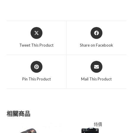
Opens
Opens
in
in
a
a
Tweet This Product
Share on Facebook
new
new
window
window
Opens
Opens
in
in
a
a
Pin This Product
Mail This Product
new
new
window
window
相關商品
特價