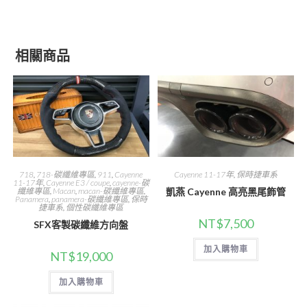
相關商品
718
,
718-碳纖維專區
,
911
,
Cayenne
Cayenne 11-17年
,
保時捷車系
11-17年
,
Cayenne E3 / coupe
,
cayenne-碳
纖維專區
,
Macan
,
macan-碳纖維專區
,
凱燕 Cayenne 高亮黑尾飾管
Panamera
,
panamera-碳纖維專區
,
保時
捷車系
,
個性碳纖維專區
NT$
7,500
SFX客製碳纖維方向盤
加入購物車
NT$
19,000
加入購物車