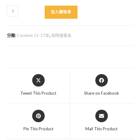
Cayenne
加入購物車
958
登
車
分類:
Cayenne 11-17年
,
保時捷車系
踏
板
數
量
Opens
Opens
in
in
a
a
Tweet This Product
Share on Facebook
new
new
window
window
Opens
Opens
in
in
a
a
Pin This Product
Mail This Product
new
new
window
window