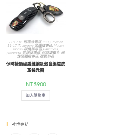
718
,
718-碳纖維專區
,
911
,
Cayenne
11-17年
,
cayenne-碳纖維專區
,
Macan
,
macan-碳纖維專區
,
Panamera
,
panamera-碳纖維專區
,
保時捷車系
,
個
性碳纖維專區
,
嚴選精品
保時捷類碳纖維鑰匙殼含編織皮
革鑰匙圈
NT$
900
加入購物車
社群連結