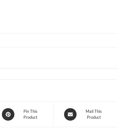
震
器
數
量
Opens
Opens
Pin This
Mail This
Product
Product
in
in
a
a
new
new
window
window