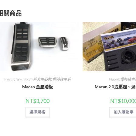
相關商品
Macan
,
New Macan 新交車必備
,
保時捷車系
Macan
,
保時捷車
Macan 金屬踏板
Macan 2.0洩壓閥
NT$
3,700
NT$
10,00
此
選擇規格
加入購物車
產
品
有
多
種
款