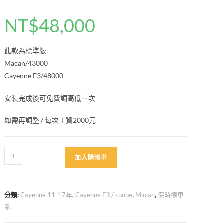
NT$
48,000
此款為標準版
Macan/43000
Cayenne E3/48000
安裝完成後可免費調高低一次
如需再調整 / 每次工資2000元
BCBR
加入購物車
高
低
可
分類:
Cayenne 11-17年
,
Cayenne E3 / coupe
,
Macan
,
保時捷車
調
系
避