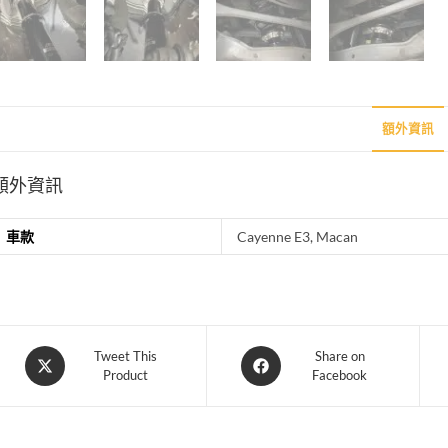
額外資訊
額外資訊
車款
Cayenne E3, Macan
Opens
Opens
Tweet This
Share on
Product
Facebook
in
in
a
a
new
new
window
window