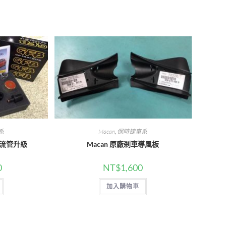
系
Macan
,
保時捷車系
、渦流管升級
Macan 原廠剎車導風板
0
NT$
1,600
加入購物車