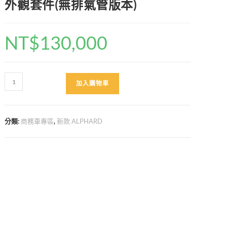
外觀套件(無排氣管版本)
NT$
130,000
ALPHARD
加入購物車
40
原
裝
分類:
商務車專區
,
新款 ALPHARD
正
廠
蒙
娜
麗
莎
外
觀