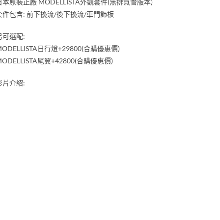
日本原裝正廠 MODELLISTA外觀套件(無排氣管版本)
套件包含: 前下擾流/後下擾流/車門飾板
另可選配:
MODELLISTA日行燈+29800(合購優惠價)
MODELLISTA尾翼+42800(合購優惠價)
影片介紹: