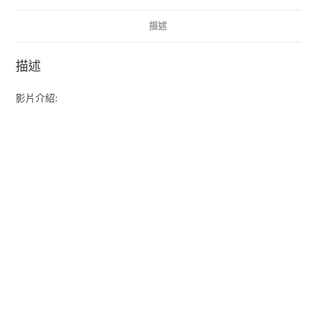
鍵
復
描述
位
數
描述
量
影片介紹: