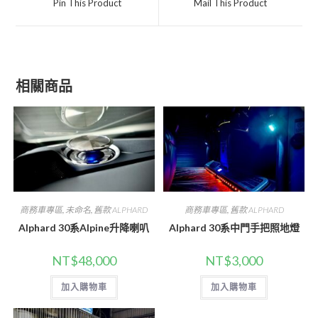
Pin This Product
Mail This Product
new
new
window
window
相關商品
商務車專區
,
未命名
,
舊款 ALPHARD
商務車專區
,
舊款 ALPHARD
Alphard 30系Alpine升降喇叭
Alphard 30系中門手把照地燈
NT$
48,000
NT$
3,000
加入購物車
加入購物車