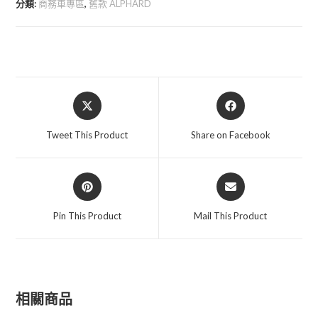
分類:
商務車專區
,
舊款 ALPHARD
匙
殼
數
量
Opens
Opens
in
in
a
a
Tweet This Product
Share on Facebook
new
new
window
window
Opens
Opens
in
in
a
a
Pin This Product
Mail This Product
new
new
window
window
相關商品