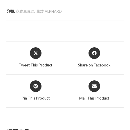
系
後
分類:
商務車專區
,
舊款 ALPHARD
座
15
吋
顯
示
Opens
Opens
屏
in
in
數
a
a
Tweet This Product
Share on Facebook
量
new
new
window
window
Opens
Opens
in
in
a
a
Pin This Product
Mail This Product
new
new
window
window