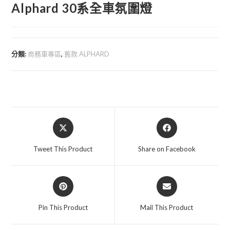
Alphard 30系全車氛圍燈
分類:
商務車專區
,
舊款 ALPHARD
Opens
Opens
in
in
a
a
Tweet This Product
Share on Facebook
new
new
window
window
Opens
Opens
in
in
a
a
Pin This Product
Mail This Product
new
new
window
window