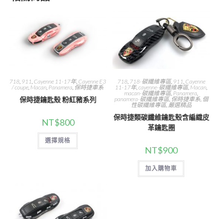
718
,
911
,
Cayenne 11-17年
,
Cayenne E3
718
,
718-碳纖維專區
,
911
,
Cayenne
/ coupe
,
Macan
,
Panamera
,
保時捷車系
11-17年
,
cayenne-碳纖維專區
,
Macan
,
macan-碳纖維專區
,
Panamera
,
保時捷鑰匙殼 粉紅豬系列
panamera-碳纖維專區
,
保時捷車系
,
個
性碳纖維專區
,
嚴選精品
保時捷類碳纖維鑰匙殼含編織皮
NT$
800
革鑰匙圈
此
選擇規格
產
品
NT$
900
有
多
加入購物車
種
款
式。
可
在
產
品
頁