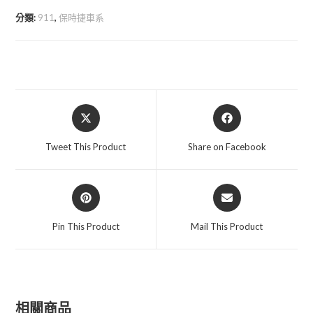
計
分類:
911
,
保時捷車系
時
器
數
量
Opens
Opens
in
in
a
a
Tweet This Product
Share on Facebook
new
new
window
window
Opens
Opens
in
in
a
a
Pin This Product
Mail This Product
new
new
window
window
相關商品