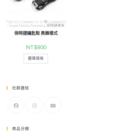
面
選
擇
選
項
718
,
911
,
Cayenne 11-17年
,
Cayenne E3
/ coupe
,
Macan
,
Panamera
,
保時捷車系
保時捷鑰匙殼 黑鋒樣式
NT$
800
此
選擇規格
產
品
有
多
種
款
式。
社群連結
可
在
產
品
頁
面
選
擇
選
項
商品分類