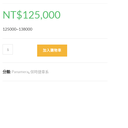
NT$
125,000
125000~138000
971
加入購物車
turbo
S
外
分類:
Panamera
,
保時捷車系
觀
套
件
數
量