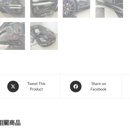
Opens
Opens
Tweet This
Share on
Product
Facebook
in
in
a
a
new
new
window
window
相關商品