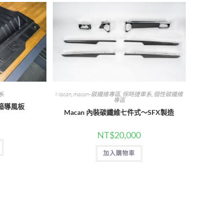
系
Macan
,
macan-碳纖維專區
,
保時捷車系
,
個性碳纖維
專區
加力箱導風板
Macan 內裝碳纖維七件式～SFX製造
NT$
20,000
加入購物車