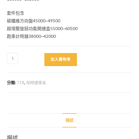
套件包含
碳纖維方向盤45000~49500
超增壓旋鈕功能開通盒55000~60500
跑車計時器38000~42000
718
加入購物車
Sport
Chrono
跑
分類:
718
,
保時捷車系
車
計
時
套
件
描述
含
方
描述