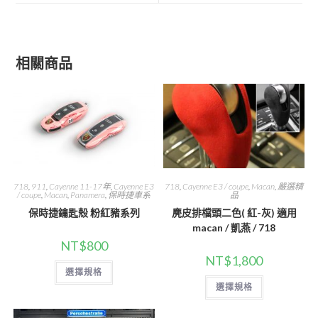
window
window
相關商品
718
,
911
,
Cayenne 11-17年
,
Cayenne E3
718
,
Cayenne E3 / coupe
,
Macan
,
嚴選精
/ coupe
,
Macan
,
Panamera
,
保時捷車系
品
保時捷鑰匙殼 粉紅豬系列
麂皮排檔頭二色( 紅-灰) 適用
macan / 凱燕 / 718
NT$
800
NT$
1,800
此
選擇規格
產
此
品
選擇規格
產
有
品
多
有
種