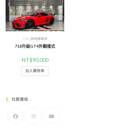
多
款
種
式。
款
可
式。
在
可
產
在
品
產
頁
品
面
頁
選
面
718
,
保時捷車系
擇
選
選
擇
718升級GT4外觀樣式
項
選
項
NT$
90,000
加入購物車
社群連結