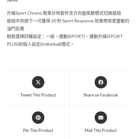
向
盤
升級Sport Chrono 跑車計時套件含方向盤駕駛模式切換旋鈕
駕
旋鈕中央按下～可獲得 20 秒 Sport Response 效果帶來更靈敏的
駛
油門反應
模
輕鬆選擇四種設定：一般、運動(SPORT)、運動升級(SPORT
式
PLUS)和個人設定(Individual)模式。
切
換
旋
鈕
Opens
Opens
數
in
in
量
a
a
Tweet This Product
Share on Facebook
new
new
window
window
Opens
Opens
in
in
a
a
Pin This Product
Mail This Product
new
new