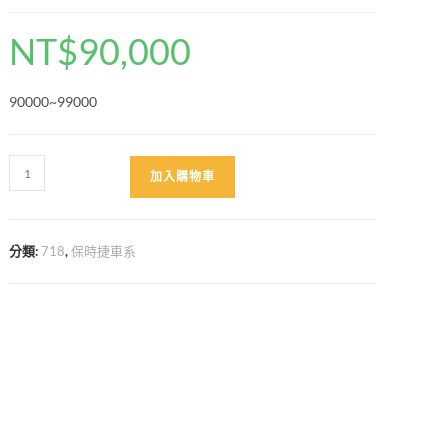
NT$
90,000
90000~99000
718
加入購物車
升
級
GT4
分類:
718
,
保時捷車系
外
觀
樣
式
數
量