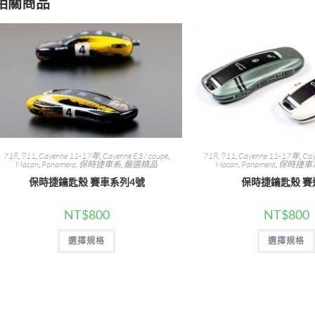
相關商品
718
,
911
,
Cayenne 11-17年
,
Cayenne E3 / coupe
,
718
,
911
,
Cayenne 11-17年
,
Cay
Macan
,
Panamera
,
保時捷車系
,
嚴選精品
Macan
,
Panamera
,
保時捷車
保時捷鑰匙殼 賽車系列4號
保時捷鑰匙殼 賽
NT$
800
NT$
800
此
選擇規格
選擇規格
產
品
有
多
種
款
式。
可