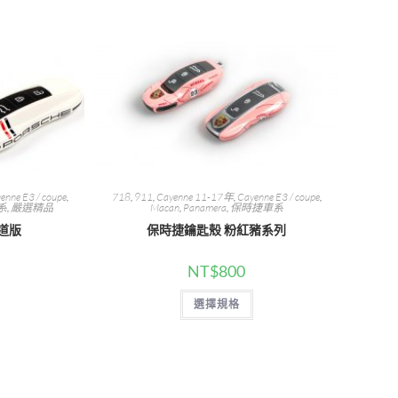
enne E3 / coupe
,
718
,
911
,
Cayenne 11-17年
,
Cayenne E3 / coupe
,
系
,
嚴選精品
Macan
,
Panamera
,
保時捷車系
道版
保時捷鑰匙殼 粉紅豬系列
NT$
800
此
此
選擇規格
產
產
品
品
有
有
多
多
種
種
款
款
式。
式。
可
可