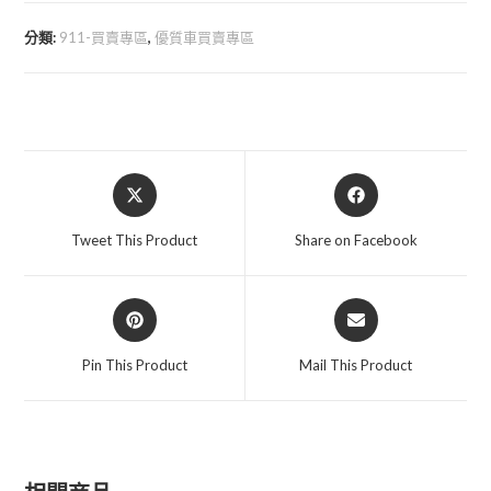
年
分類:
911-買賣專區
,
優質車買賣專區
保
時
捷
Porsche
911
Opens
Opens
數
in
in
量
a
a
Tweet This Product
Share on Facebook
new
new
window
window
Opens
Opens
in
in
a
a
Pin This Product
Mail This Product
new
new
window
window