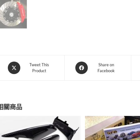
Opens
Opens
Tweet This
Share on
Product
Facebook
in
in
a
a
new
new
window
window
相關商品