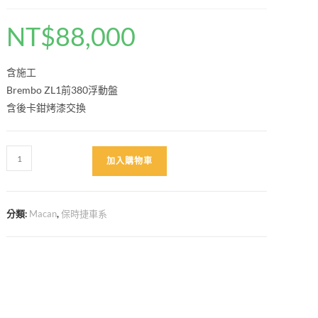
NT$
88,000
含施工
Brembo ZL1前380浮動盤
含後卡鉗烤漆交換
Macan
加入購物車
2.0
升
級
分類:
Macan
,
保時捷車系
卡
鉗
直
上
型
數