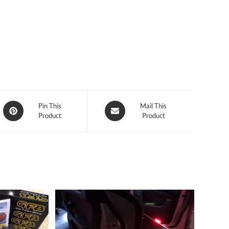
量
Opens
Opens
Pin This
Mail This
Product
Product
in
in
a
a
new
new
window
window