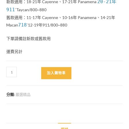
20-21年
新款適用：18-21年 Cayenne、17-21年 Panamena
911
`Taycan/800~880
舊款適用：11-17年 Cayenne、10-16年 Panamena、14-21年
718
Macan
`12-19年911/800~880
下單請備註新款或舊款用
運費另計
銀
加入購物車
色
23
號
分類:
嚴選精品
鑰
匙
殼
數
量