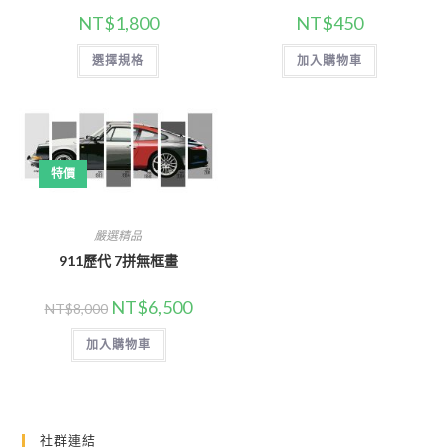
NT$
1,800
NT$
450
此
選擇規格
加入購物車
產
品
有
多
種
款
式。
可
特價
在
產
品
頁
面
嚴選精品
選
擇
911歷代 7拼無框畫
選
項
原
目
NT$
6,500
NT$
8,000
始
前
價
價
加入購物車
格：
格：
NT$8,000。
NT$6,500。
社群連結