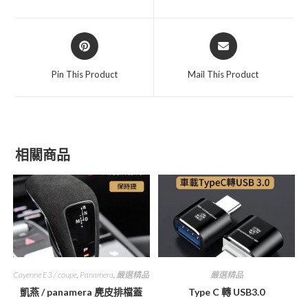
new
new
window
window
Opens
Opens
in
in
a
a
Pin This Product
Mail This Product
new
new
window
window
相關商品
Cayenne E3 / coupe
,
Panamera
,
嚴選精品
嚴選精品
凱燕 / panamera 麂皮排檔蓋
Type C 轉 USB3.0