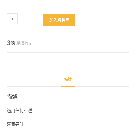
車
加入購物車
造
型
香
分類:
嚴選精品
氛
數
量
描述
描述
適用任何車種
運費另計