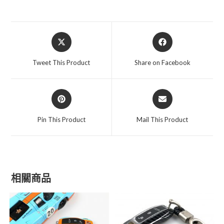
Opens
Opens
in
in
a
a
Tweet This Product
Share on Facebook
new
new
window
window
Opens
Opens
in
in
a
a
Pin This Product
Mail This Product
new
new
window
window
相關商品