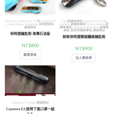
718
,
911
,
Cayenne 11-17年
,
Cayenne E3
718-碳纖維專區
,
Cayenne E3 / coupe
,
/ coupe
,
Macan
,
Panamera
,
保時捷車系
,
cayenne-碳纖維專區
,
Macan
,
macan-碳
嚴選精品
纖維專區
,
Panamera
,
panamera-碳纖維
專區
,
個性碳纖維專區
,
嚴選精品
保時捷鑰匙殼 海灣石油版
新款保時捷類碳纖維鑰匙殼
NT$
800
NT$
900
此
選擇規格
產
加入購物車
品
有
多
種
款
式。
可
在
產
品
頁
面
選
Cayenne E3 / coupe
,
嚴選精品
擇
Cayenne E3 座椅下風口罩一組
選
項