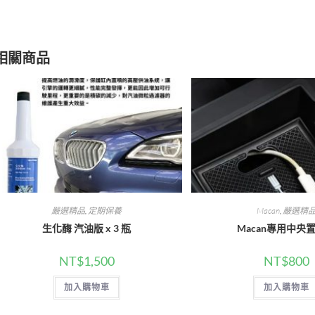
new
new
window
window
相關商品
嚴選精品
,
定期保養
Macan
,
嚴選精
生化酶 汽油版 x 3 瓶
Macan專用中央
NT$
1,500
NT$
800
加入購物車
加入購物車