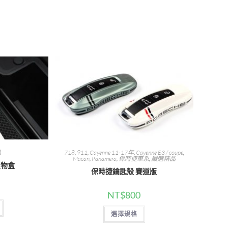
new
new
window
window
品
718
,
911
,
Cayenne 11-17年
,
Cayenne E3 / coupe
,
Macan
,
Panamera
,
保時捷車系
,
嚴選精品
置物盒
保時捷鑰匙殼 賽道版
NT$
800
此
選擇規格
產
品