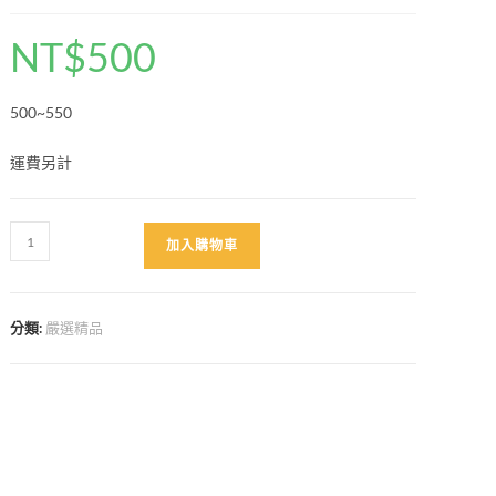
NT$
500
500~550
運費另計
小
加入購物車
豬
香
氛
分類:
嚴選精品
數
量