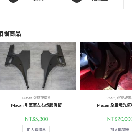
a
a
new
new
window
window
相關商品
Macan
,
保時捷車系
Macan
,
保時捷車
Macan 引擎室左右塑膠護板
Macan 全車燈光
NT$
5,300
NT$
20,00
加入購物車
加入購物車