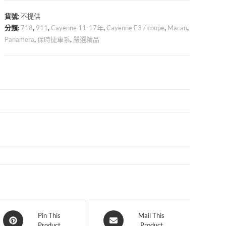
鑰
貨號:
不提供
匙
分類:
718
,
911
,
Cayenne 11-17年
,
Cayenne E3 / coupe
,
Macan
,
殼
Panamera
,
保時捷車系
,
嚴選精品
賽
道
版
數
量
Opens
Opens
Pin This
Mail This
Product
Product
in
in