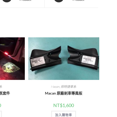
a
a
new
new
window
window
系
Macan
,
保時捷車系
氣氛套件
Macan 原廠剎車導風板
0
NT$
1,600
加入購物車