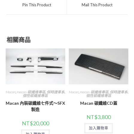
a
a
Pin This Product
Mail This Product
new
new
window
window
相關商品
Macan
,
macan-碳纖維專區
,
保時捷車系
,
Macan
,
macan-碳纖維專區
,
保時捷車系
,
個性碳纖維專區
個性碳纖維專區
Macan 內裝碳纖維七件式～SFX
Macan 碳纖維CD蓋
製造
NT$
3,800
NT$
20,000
加入購物車