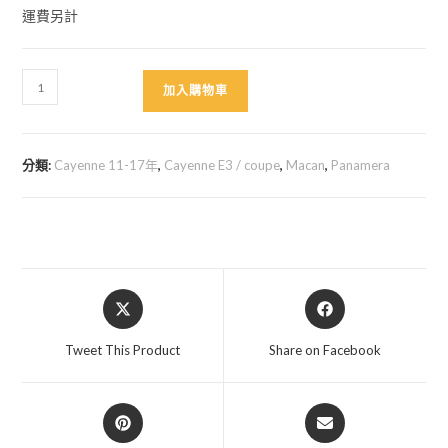
運費另計
保
加入購物車
時
捷
鑰
分類:
Cayenne 11-17年
,
Cayenne E3 / coupe
,
Macan
,
Panamera
匙
殼
水
泥
灰
Opens
Opens
賽
in
in
道
a
a
Tweet This Product
Share on Facebook
數
new
new
量
window
window
Opens
Opens
in
in