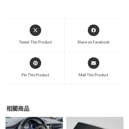
Opens
Opens
in
in
a
a
Tweet This Product
Share on Facebook
new
new
window
window
Opens
Opens
in
in
a
a
Pin This Product
Mail This Product
new
new
window
window
相關商品