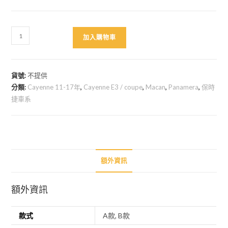
保
加入購物車
時
捷
搖
貨號:
不提供
控
分類:
Cayenne 11-17年
,
Cayenne E3 / coupe
,
Macan
,
Panamera
,
保時
智
捷車系
能
模
組
數
量
額外資訊
額外資訊
款式
A款, B款