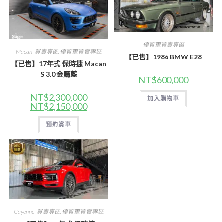
優質車買賣專區
Macan-買賣專區
,
優質車買賣專區
【已售】1986 BMW E28
【已售】17年式 保時捷 Macan
S 3.0 金屬藍
NT$
600,000
NT$
2,300,000
加入購物車
原
目
NT$
2,150,000
始
前
價
價
格：
預約賞車
格：
NT$2,300,000。
NT$2,150,000。
Cayenne-買賣專區
,
優質車買賣專區