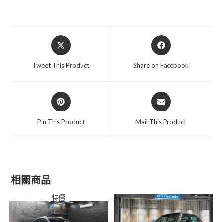
Opens
Opens
in
in
a
a
Tweet This Product
Share on Facebook
new
new
window
window
Opens
Opens
in
in
a
a
Pin This Product
Mail This Product
new
new
window
window
相關商品
特價