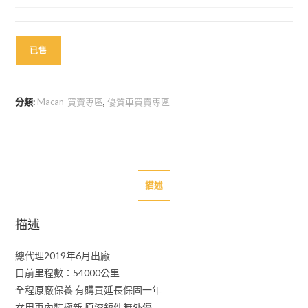
已售
分類:
Macan-買賣專區
,
優質車買賣專區
描述
描述
總代理2019年6月出廠
目前里程數：54000公里
全程原廠保養 有購買延長保固一年
女用車內裝極新 原漆鈑件無外傷