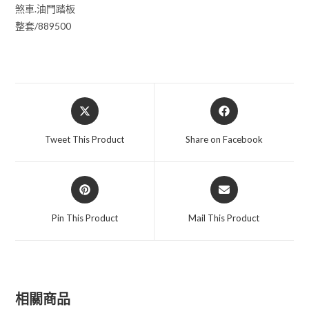
煞車.油門踏板
整套/889500
Opens
Opens
in
in
a
a
Tweet This Product
Share on Facebook
new
new
window
window
Opens
Opens
in
in
a
a
Pin This Product
Mail This Product
new
new
window
window
相關商品