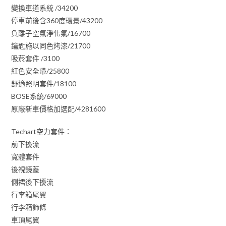
變換車道系統 /34200
停車前後含360度環景/43200
負離子空氣淨化氣/16700
鑰匙施以同色烤漆/21700
吸菸套件 /3100
紅色安全帶/25800
舒適照明套件/18100
BOSE系統/69000
原廠新車價格加選配/4281600
Techart空力套件：
前下擾流
寬體套件
後視鏡蓋
側裙後下擾流
行李箱尾翼
行李箱飾條
車頂尾翼