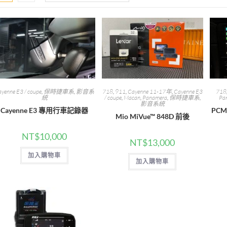
yenne E3 / coupe
,
保時捷車系
,
影音系
718
,
911
,
Cayenne 11-17年
,
Cayenne E3
718
統
/ coupe
,
Macan
,
Panamera
,
保時捷車系
,
Pa
影音系統
Cayenne E3 專用行車記錄器
PCM
Mio MiVue™ 848D 前後
NT$
10,000
NT$
13,000
加入購物車
加入購物車