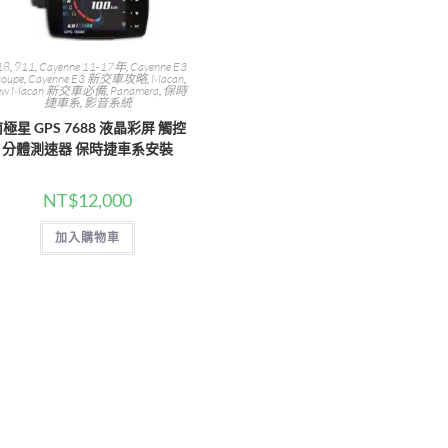
18
,
911
,
Cayenne 11-17年
,
Cayenne E3
coupe
,
Cayenne E3 新交車攻略
,
Macan
,
ew Macan 新交車必備
,
Panamera
,
保時
捷車系
,
影音系統
極星 GPS 7688 液晶彩屏 觸控
分體測速器 保時捷車系安裝
NT$
12,000
加入購物車